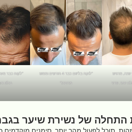
שנה, מרגיש
“לוקח בליזום כבר 4 חודשים וממש
“לקוח כבר מעל 
 יותר. שינוי
מרוצה!”
בולט וה
 התחלה של נשירת שיער בגבר
ות, תוכל לפעול מהר יותר. סימנים מוקדמים כו