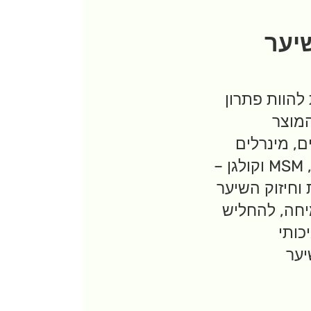
שיער
להוות פתרון
המוצר
ם, מינרלים
, אבץ, MSM וקולגן –
וחיזוק השיער
יחה, להחליש
כותי
יער